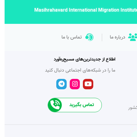
Masihrahavard International Migration Institut
درباره ما
تماس با ما
اطلاع از جدیدترین‌های مسیح‌ره‌آورد
ما را در شبکه‌های اجتماعی دنبال کنید
T
I
Y
e
n
o
l
s
u
e
t
t
تماس بگیرید
g
a
u
کشور
r
g
b
a
r
e
m
a
m