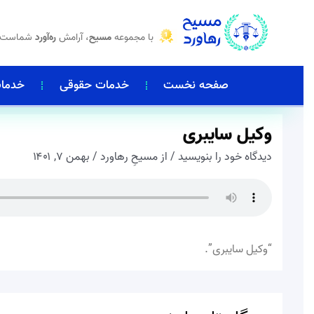
پرش
با مجموعه
مسیح
، آرامش
ره‌آورد
شماست
به
محتوا
صفحه نخست
خدمات حقوقی
خدمات
وکیل سایبری
دیدگاه‌ خود را بنویسید
/ از
مسیحِ رهاورد
/
بهمن ۷, ۱۴۰۱
“وکیل سایبری”.